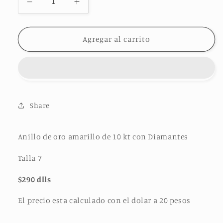
Reducir
Aumentar
cantidad
cantidad
para
para
Anillo
Anillo
Agregar al carrito
de
de
ORO
ORO
con
con
Diamantes
Diamantes
$290
$290
dlls
dlls
Share
Anillo de oro amarillo de 10 kt con Diamantes
Talla 7
$290 dlls
El precio esta calculado con el dolar a 20 pesos