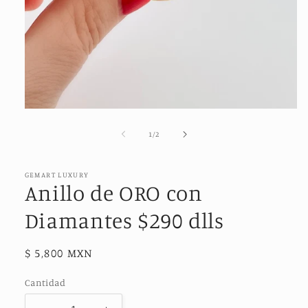
Abrir
elemento
multimedia
de
1
/
2
1
en
una
ventana
GEMART LUXURY
Anillo de ORO con
modal
Diamantes $290 dlls
Precio
$ 5,800 MXN
habitual
Cantidad