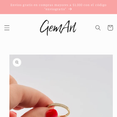
Ir
Envios gratis en compras mayores a $1,000 con el código
directamente
"enviogratis"
al contenido
Carrito
Ir
directamente
a la
información
del producto